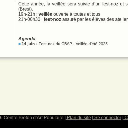
Cette année, la veillée sera suivie d’un fest-noz et
 chant
(Brest).
ques
19h-21h :
veillée
ouverte à toutes et tous
21h-00h30 :
fest-noz
assuré par les élèves des ateli
Agenda
14 juin :
Fest-noz du CBAP - Veillée d’été 2025
6 Centre Breton d’Art Populaire
Plan du site
Se connecter
C