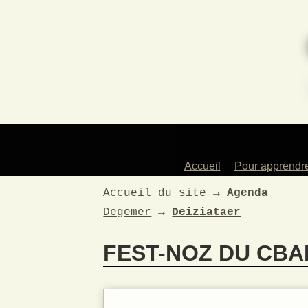
Accueil
Pour apprendr
Des profess
Accueil du site
→
Agenda
artistes
Degemer
→
Deiziataer
Les instrum
enseign
FEST-NOZ DU CBAP
Les atelie
Pour les en
La dans
traditionne