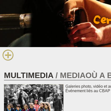
Les 
en
Cen
Les
Pour 
L
tra
La voi
Info
MULTIMEDIA
MEDIAOÙ A 
Galeries photo, vidéo et a
Événement liés au CBAP : C