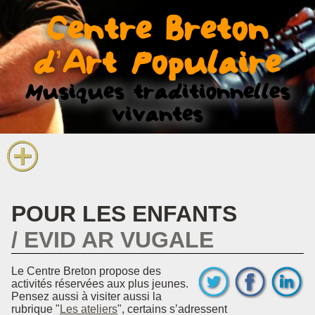
La voix et le chant
Centre Breton
Infos pratiques
d’Art Populaire
Musiques traditionnelles
vivantes
POUR LES ENFANTS
EVID AR VUGALE
Le Centre Breton propose des
activités réservées aux plus jeunes.
Pensez aussi à visiter aussi la
rubrique "
Les ateliers
", certains s’adressent