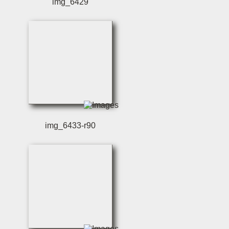
img_6429
img_6433-r90