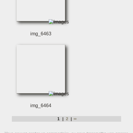
img_6463
img_6464
1
2
∞