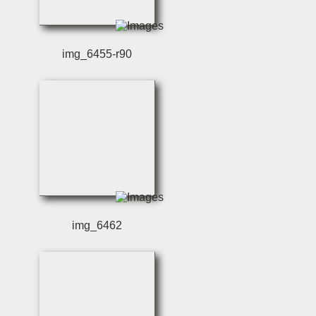
img_6455-r90
img_6462