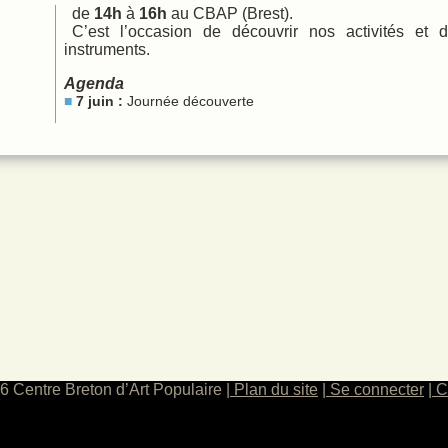
de
14h
à
16h
au CBAP (Brest).
 chant
C’est l’occasion de découvrir nos activités et 
ques
instruments.
Agenda
7 juin :
Journée découverte
6 Centre Breton d’Art Populaire
Plan du site
Se connecter
C