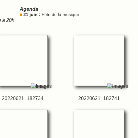
 chant
Agenda
ques
21 juin :
Fête de la musique
h à 20h
20220621_182734
20220621_182741