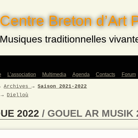
Centre Breton d’Art 
Musiques traditionnelles vivant
e
L’association
Multimedia
Agenda
Contacts
Forum
eurs
Saison 2022-2023
→
Archives
→
Saison 2021-2022
Archives
→
Dielloù
ents
Musiques !
és
Saison 2023-2024
QUE 2022
GOUEL AR MUSIK 
rs
Saison 2024-2025
fants
e
lle