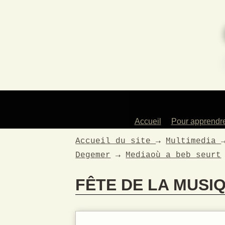
Accueil
Pour apprendr
Des profess
Accueil du site
→
Multimedia
artistes
Degemer
→
Mediaoù a beb seurt
Les instrum
enseign
FÊTE DE LA MUSI
Les atelie
Pour les en
La dans
traditionne