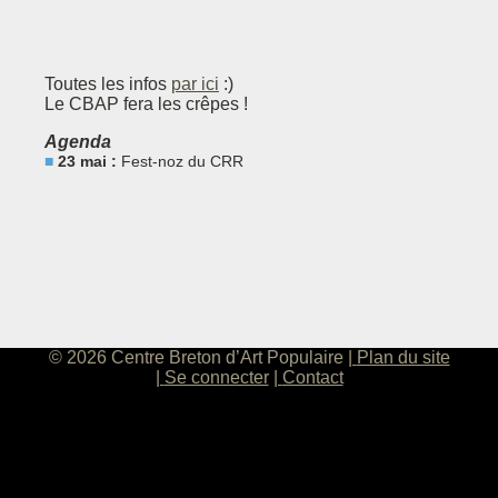
Toutes les infos
par ici
:)
Le CBAP fera les crêpes !
Agenda
23 mai :
Fest-noz du CRR
© 2026 Centre Breton d’Art Populaire
Plan du site
Se connecter
Contact