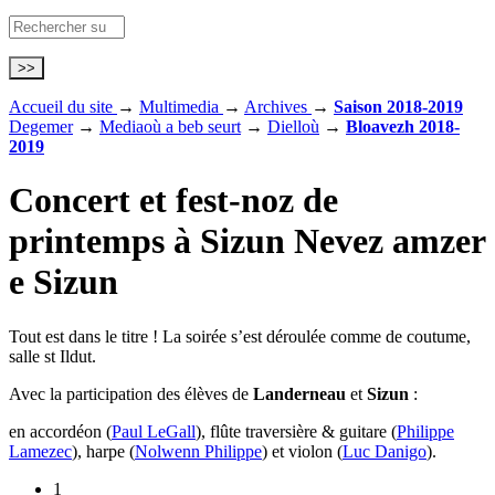
Accueil du site
→
Multimedia
→
Archives
→
Saison 2018-2019
Degemer
→
Mediaoù a beb seurt
→
Dielloù
→
Bloavezh 2018-
2019
Concert et fest-noz de
printemps à Sizun
Nevez amzer
e Sizun
Tout est dans le titre ! La soirée s’est déroulée comme de coutume,
salle st Ildut.
Avec la participation des élèves de
Landerneau
et
Sizun
:
en accordéon (
Paul LeGall
), flûte traversière & guitare (
Philippe
Lamezec
), harpe (
Nolwenn Philippe
) et violon (
Luc Danigo
).
1