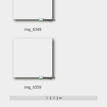
img_6349
img_6359
1
2
∞