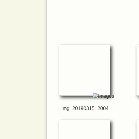
La voix et le
Infos prati
img_20190315_200440