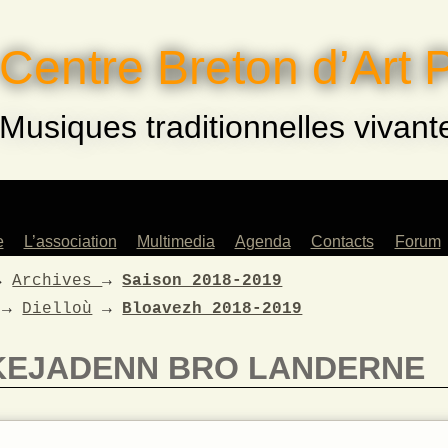
Centre Breton d’Art 
Musiques traditionnelles vivant
e
L’association
Multimedia
Agenda
Contacts
Forum
eurs
Saison 2022-2023
→
Archives
→
Saison 2018-2019
Archives
→
Dielloù
→
Bloavezh 2018-2019
ents
Musiques !
és
Saison 2023-2024
KEJADENN BRO LANDERNE
rs
Saison 2024-2025
fants
e
lle