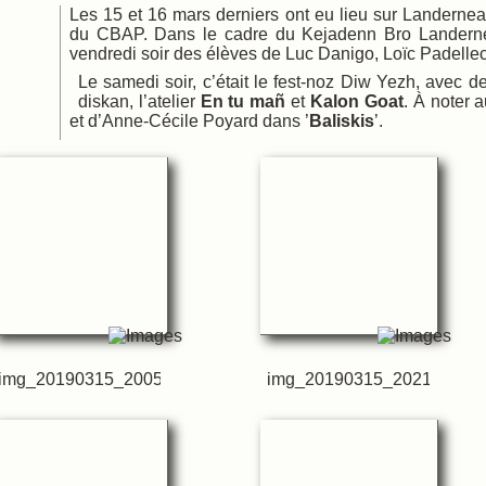
Les 15 et 16 mars derniers ont eu lieu sur Landerne
 chant
du CBAP. Dans le cadre du Kejadenn Bro Landerne
ques
vendredi soir des élèves de Luc Danigo, Loïc Padelle
Le samedi soir, c’était le fest-noz Diw Yezh, avec d
diskan, l’atelier
En tu mañ
et
Kalon Goat
. À noter a
et d’Anne-Cécile Poyard dans ’
Baliskis
’.
img_20190315_200514
img_20190315_202106