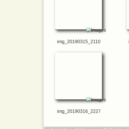
img_20190315_211033
img_20190316_222742