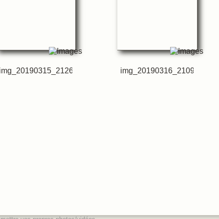
img_20190315_212659
img_20190316_210924