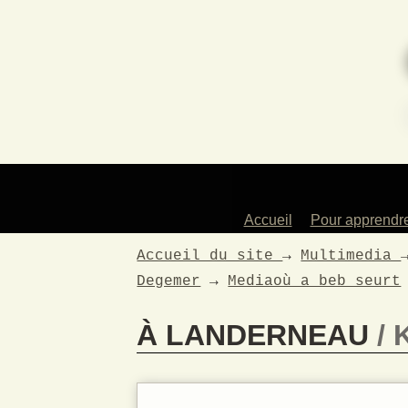
Accueil
Pour apprendr
Des profess
Accueil du site
→
Multimedia
artistes
Degemer
→
Mediaoù a beb seurt
Les instrum
enseign
À LANDERNEAU
Les atelie
Pour les en
La dans
traditionne