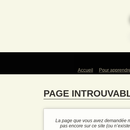
Accueil
Pour apprendr
Des profess
artistes
PAGE INTROUVAB
Les instrum
enseign
Les atelie
Pour les en
La page que vous avez demandée n
La dans
pas encore sur ce site (ou n’existe 
traditionne