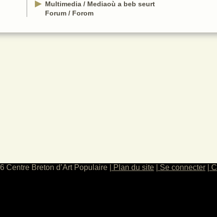
Multimedia / Mediaoù a beb seurt
 chant
Forum / Forom
ques
6 Centre Breton d’Art Populaire
Plan du site
Se connecter
C