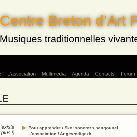
Centre Breton d’Art 
Musiques traditionnelles vivant
e
L’association
Multimedia
Agenda
Contacts
Forum
eurs
Saison 2022-2023
Archives
LE
ents
Musiques !
és
Saison 2023-2024
rs
Saison 2024-2025
fants
’existe
e
Pour apprendre / Skol sonerezh hengounel
plus !)
lle
L’association / Ar gevredigezh